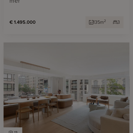
mer
2
€ 1.495.000
135m
3
13