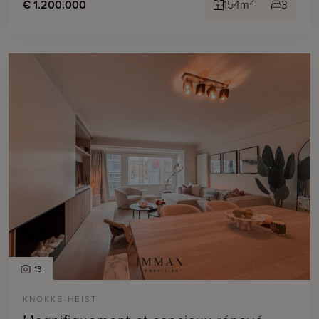
2
€ 1.200.000
154m
3
13
KNOKKE-HEIST