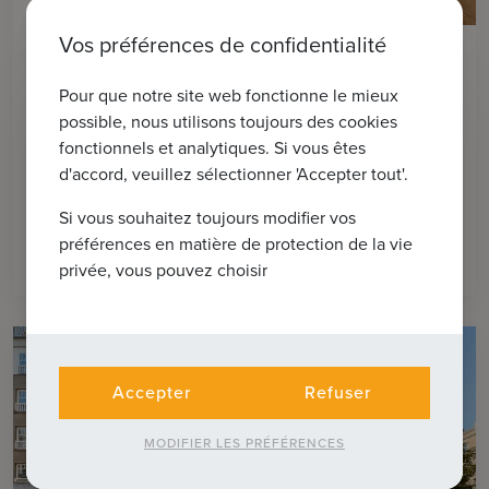
13
Vos préférences de confidentialité
KNOKKE-HEIST
Local commercial avec appartement
Pour que notre site web fonctionne le mieux
situé à proximité de la place
possible, nous utilisons toujours des cookies
Driehoeksplein, de la place
fonctionnels et analytiques. Si vous êtes
Lichttorenplein et de la mer
d'accord, veuillez sélectionner 'Accepter tout'.
Si vous souhaitez toujours modifier vos
préférences en matière de protection de la vie
2
€ 1.250.000
216m
privée, vous pouvez choisir
Accepter
Refuser
MODIFIER LES PRÉFÉRENCES