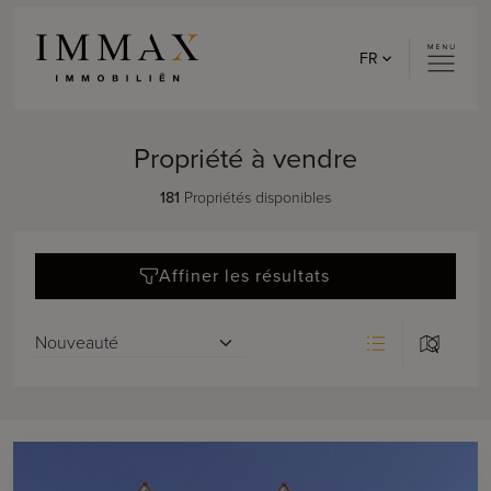
Skip to content
FR
Propriété à vendre
181
Propriétés disponibles
Affiner les résultats