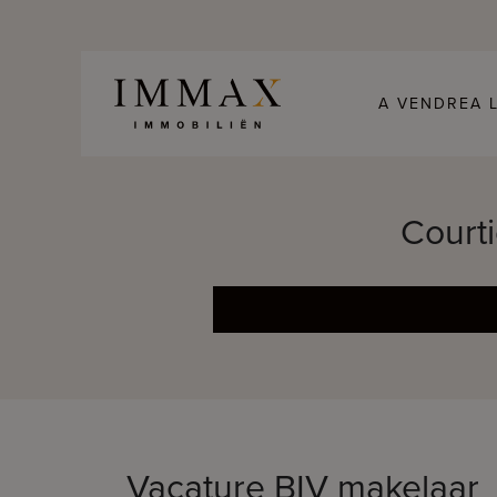
Skip to content
A VENDRE
A 
Courti
Vacature BIV makelaar