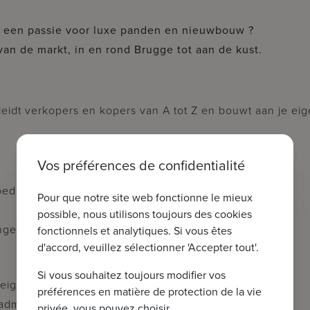
t een passie voor luxe panden en nieuwbouw ?
an de markt, in en rond Brugge tot aan de kust.
eidt verkopers en kopers van A tot Z en bouwt aan je ei
Vos préférences de confidentialité
oed
Pour que notre site web fonctionne le mieux
possible, nous utilisons toujours des cookies
ngesteld
fonctionnels et analytiques. Si vous êtes
d'accord, veuillez sélectionner 'Accepter tout'.
Si vous souhaitez toujours modifier vos
ve eigendommen
préférences en matière de protection de la vie
dministratie
privée, vous pouvez choisir