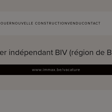
LOUER
NOUVELLE CONSTRUCTION
VENDU
CONTACT
er indépendant BIV (région de 
www.immax.be/vacature