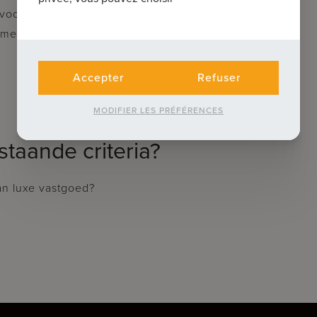
voor groei
komen
Accepter
Refuser
MODIFIER LES PRÉFÉRENCES
taande criteria?
an luxe vastgoed?