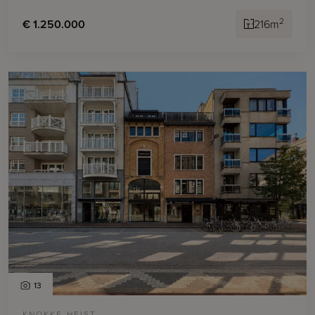
2
€ 1.250.000
216m
13
KNOKKE-HEIST