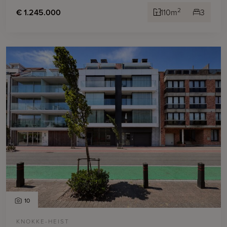
2
€ 1.245.000
110m
3
10
KNOKKE-HEIST