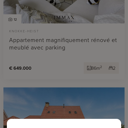
12
KNOKKE-HEIST
Appartement magnifiquement rénové et
meublé avec parking
2
€ 649.000
86m
2