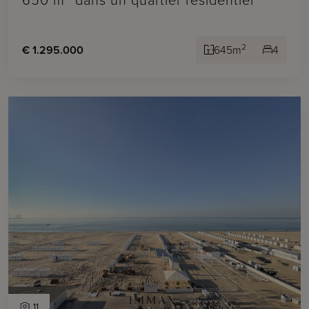
2
€ 1.295.000
645m
4
11