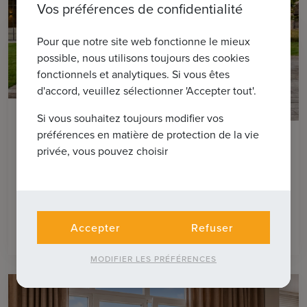
Vos préférences de confidentialité
Pour que notre site web fonctionne le mieux
possible, nous utilisons toujours des cookies
fonctionnels et analytiques. Si vous êtes
d'accord, veuillez sélectionner 'Accepter tout'.
25
Si vous souhaitez toujours modifier vos
préférences en matière de protection de la vie
SLUIS (NEDERLAND)
privée, vous pouvez choisir
Villa exclusive sur un grand terrain avec
piscine et pool house
2
€ 1.750.000
Accepter
Refuser
1660m
4
MODIFIER LES PRÉFÉRENCES