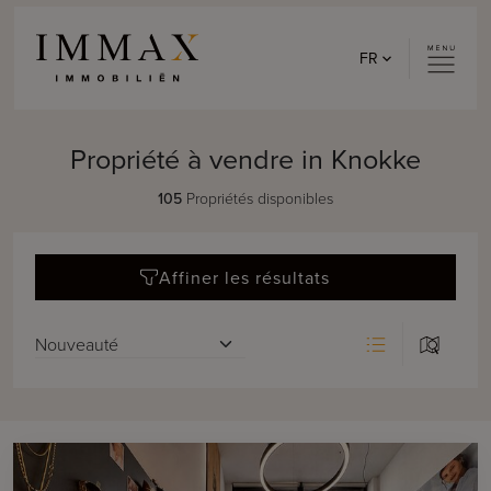
Skip to content
FR
Propriété à vendre in Knokke
105
Propriétés disponibles
Affiner les résultats