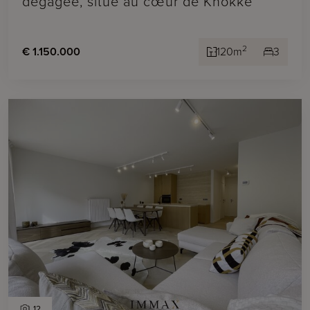
dégagée, situé au cœur de Knokke
2
€ 1.150.000
120m
3
12