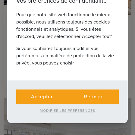
Vos préférences de confidentialité
14
Pour que notre site web fonctionne le mieux
possible, nous utilisons toujours des cookies
KNOKKE-HEIST
fonctionnels et analytiques. Si vous êtes
Penthouse unique comprenant 3CH et
d'accord, veuillez sélectionner 'Accepter tout'.
une grande terrasse ensoleillée, situé à
proximité de la place Rubens et de la
Si vous souhaitez toujours modifier vos
mer
préférences en matière de protection de la vie
privée, vous pouvez choisir
2
€ 1.495.000
135m
3
Accepter
Refuser
MODIFIER LES PRÉFÉRENCES