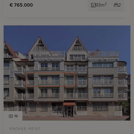
2
€ 765.000
93m
2
19
KNOKKE-HEIST