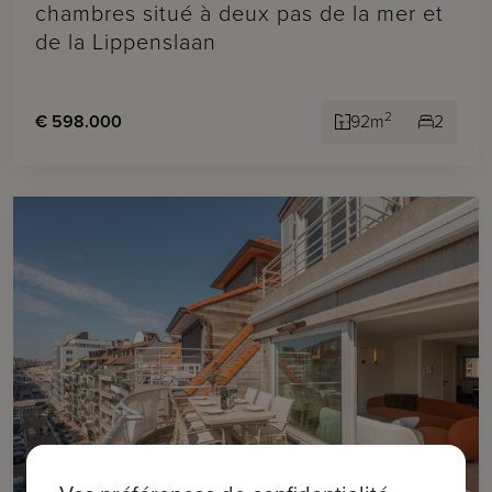
chambres situé à deux pas de la mer et
de la Lippenslaan
2
€ 598.000
92m
2