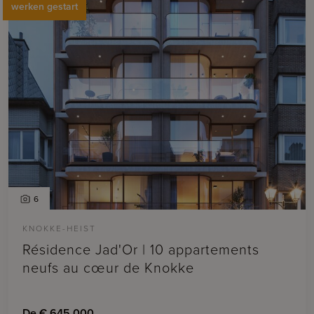
werken gestart
6
KNOKKE-HEIST
Résidence Jad'Or | 10 appartements
neufs au cœur de Knokke
De € 645.000