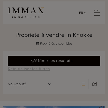
Skip to content
FR
Propriété à vendre in Knokke
81
Propriétés disponibles
Affiner les résultats
Réinitialiser les filtres