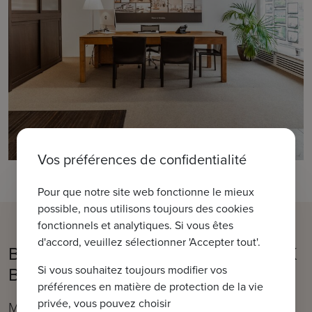
Vos préférences de confidentialité
Pour que notre site web fonctionne le mieux
possible, nous utilisons toujours des cookies
fonctionnels et analytiques. Si vous êtes
d'accord, veuillez sélectionner 'Accepter tout'.
Bienvenue dans notre bureau IMMAX
Bruges
Si vous souhaitez toujours modifier vos
préférences en matière de protection de la vie
privée, vous pouvez choisir
Moerkerkse Steenweg 1, 8310 Bruges (Sint-