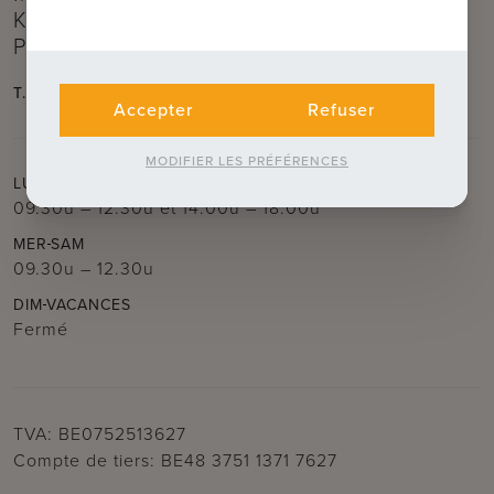
Kruis)
Près de la Kruispoort
T.
050 62 44 14
E.
brugge@immax.be
Accepter
Refuser
MODIFIER LES PRÉFÉRENCES
LUN
MAR
JEU
VEN
09.30u – 12.30u
et
14.00u – 18.00u
MER
SAM
09.30u – 12.30u
DIM
VACANCES
Fermé
TVA: BE0752513627
Compte de tiers: BE48 3751 1371 7627