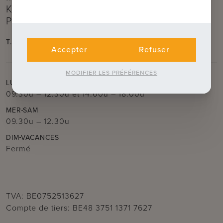
Kruis)
Près de la Kruispoort
T.
050 62 44 14
E.
brugge@immax.be
Accepter
Refuser
MODIFIER LES PRÉFÉRENCES
LUN
MAR
JEU
VEN
09.30u – 12.30u
et
14.00u – 18.00u
MER
SAM
09.30u – 12.30u
DIM
VACANCES
Fermé
TVA: BE0752513627
Compte de tiers: BE48 3751 1371 7627