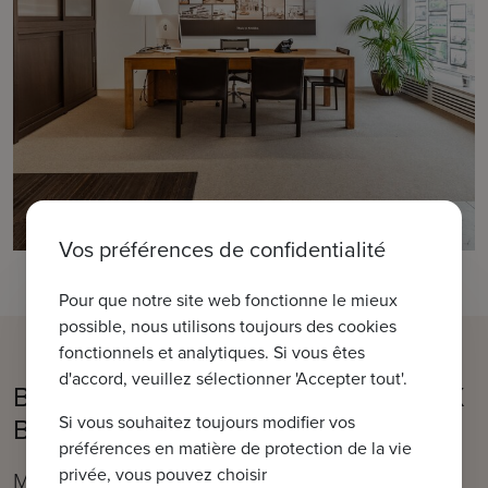
Vos préférences de confidentialité
Pour que notre site web fonctionne le mieux
possible, nous utilisons toujours des cookies
fonctionnels et analytiques. Si vous êtes
d'accord, veuillez sélectionner 'Accepter tout'.
Bienvenue dans notre bureau IMMAX
Bruges
Si vous souhaitez toujours modifier vos
préférences en matière de protection de la vie
privée, vous pouvez choisir
Moerkerkse Steenweg 1, 8310 Bruges (Sint-