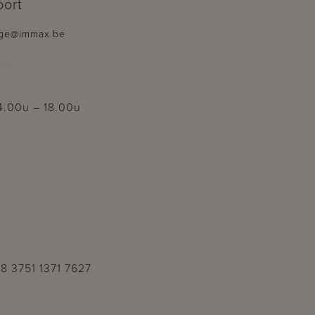
oort
ge@immax.be
4.00u – 18.00u
8 3751 1371 7627