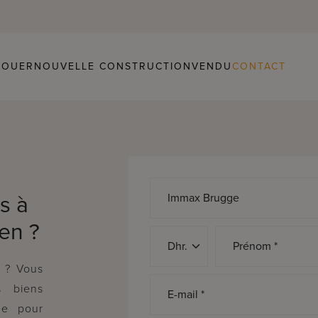
LOUER
NOUVELLE CONSTRUCTION
VENDU
CONTACT
s à
en ?
Discours *
Prénom *
r ? Vous
s biens
E-mail *
de pour