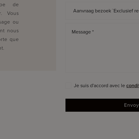
ipe de
Sujet *
r. Vous
sage ou
ent nous
Message *
orte que
t.
Je suis d'accord avec le
condi
Envoy