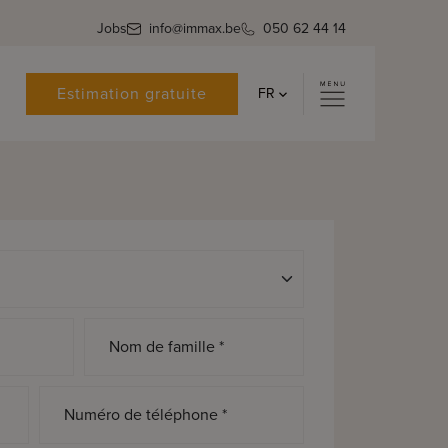
Jobs
info@immax.be
050 62 44 14
Estimation gratuite
FR
Nom de famille *
Numéro de téléphone *