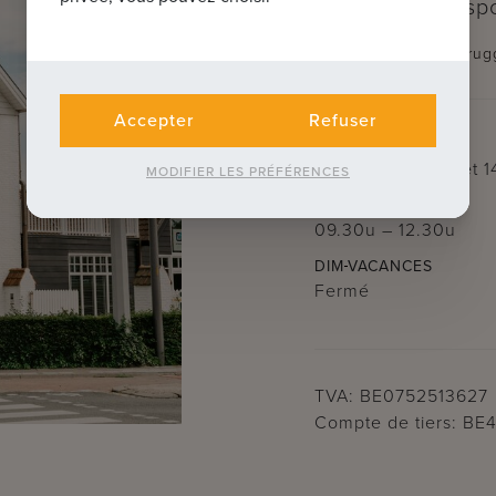
Près de la Kruisp
T.
050 62 44 14
E.
brug
Accepter
Refuser
LUN
MAR
JEU
VEN
09.30u – 12.30u
et
1
MODIFIER LES PRÉFÉRENCES
MER
SAM
09.30u – 12.30u
DIM
VACANCES
Fermé
TVA: BE0752513627
Compte de tiers: BE4