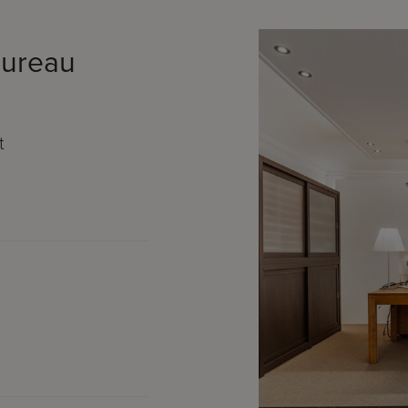
bureau
t