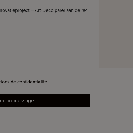
tions de confidentialité
.
er un message