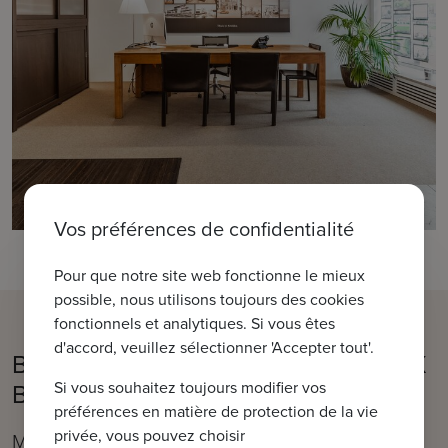
Vos préférences de confidentialité
Pour que notre site web fonctionne le mieux
possible, nous utilisons toujours des cookies
fonctionnels et analytiques. Si vous êtes
d'accord, veuillez sélectionner 'Accepter tout'.
Bienvenue dans notre bureau IMMAX
Bruges
Si vous souhaitez toujours modifier vos
préférences en matière de protection de la vie
privée, vous pouvez choisir
Moerkerkse Steenweg 1, 8310 Bruges (Sint-