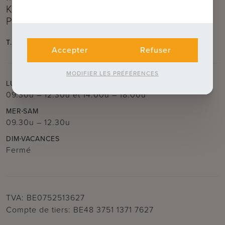
Kruis)
Près de la Kruispoort
T.
050 62 44 14
E.
brugge@immax.be
Accepter
Refuser
MODIFIER LES PRÉFÉRENCES
LUN
MAR
JEU
VEN
09.30u – 12.30u
et
14.00u – 18.00u
MER
SAM
09.30u – 12.30u
DIM
VACANCES
Fermé
TVA: BE0752513627
Compte de tiers: BE48 3751 1371 7627