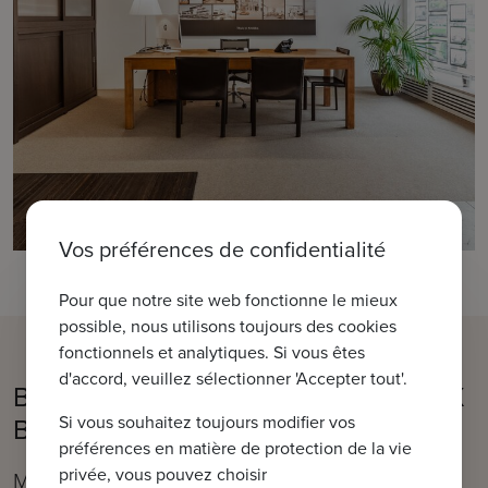
Vos préférences de confidentialité
Pour que notre site web fonctionne le mieux
possible, nous utilisons toujours des cookies
fonctionnels et analytiques. Si vous êtes
d'accord, veuillez sélectionner 'Accepter tout'.
Bienvenue dans notre bureau IMMAX
Bruges
Si vous souhaitez toujours modifier vos
préférences en matière de protection de la vie
privée, vous pouvez choisir
Moerkerkse Steenweg 1, 8310 Bruges (Sint-