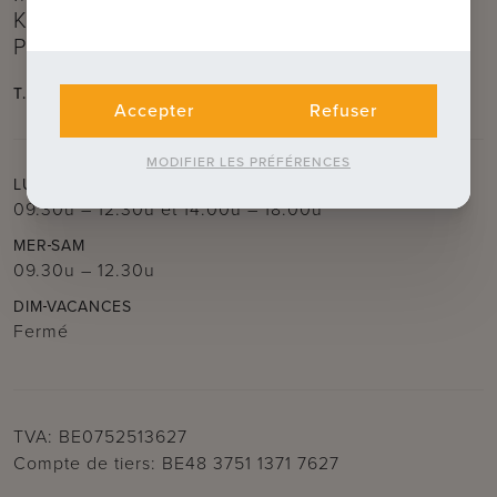
Kruis)
Près de la Kruispoort
T.
050 62 44 14
E.
brugge@immax.be
Accepter
Refuser
MODIFIER LES PRÉFÉRENCES
LUN
MAR
JEU
VEN
09.30u – 12.30u
et
14.00u – 18.00u
MER
SAM
09.30u – 12.30u
DIM
VACANCES
Fermé
TVA: BE0752513627
Compte de tiers: BE48 3751 1371 7627