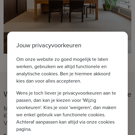
Jouw privacyvoorkeuren
Om onze website zo goed mogelijk te laten
werken, gebruiken we altijd functionele en
analytische cookies. Ben je hiermee akkoord
kies dan voor alles accepteren.
Welkom in ons kantoor IMMAX Brugge
Wens je toch liever je privacyvoorkeuren aan te
passen, dan kan je kiezen voor 'Wijzig
voorkeuren'. Kies je voor 'weigeren', dan maken
Moerkerkse Steenweg 1, 8310 Brugge (Sint-
we enkel gebruik van functionele cookies.
Kruis)
Achteraf aanpassen kan altijd via onze cookies
Vlakbij de Kruispoort
pagina.