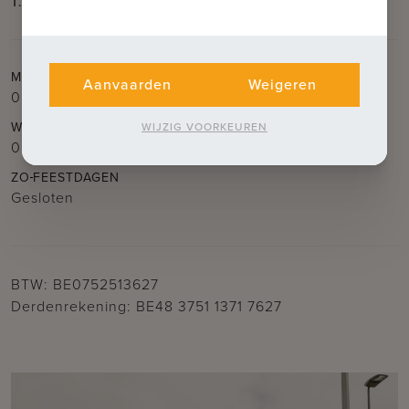
T.
050 62 44 14
E.
brugge@immax.be
MA
DI
DO
VR
Aanvaarden
Weigeren
09.30u – 12.30u
en
14.00u – 18.00u
WO
ZA
WIJZIG VOORKEUREN
09.30u – 12.30u
ZO
FEESTDAGEN
Gesloten
BTW: BE0752513627
Derdenrekening: BE48 3751 1371 7627