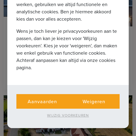
werken, gebruiken we altijd functionele en
analytische cookies. Ben je hiermee akkoord
kies dan voor alles accepteren.
6
Wens je toch liever je privacyvoorkeuren aan te
KNOKKE-HEIST
passen, dan kan je kiezen voor 'Wijzig
Residentie Jad'Or | 10
voorkeuren'. Kies je voor 'weigeren', dan maken
nieuwbouwappartementen in het hart
we enkel gebruik van functionele cookies.
van Knokke
Achteraf aanpassen kan altijd via onze cookies
pagina.
Vanaf € 645.000
Aanvaarden
Weigeren
WIJZIG VOORKEUREN