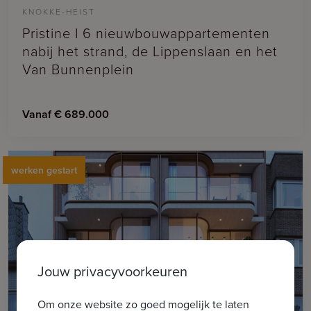
KNOKKE-HEIST
Pristine I 6 nieuwbouwappartementen
nabij het strand, de Lippenslaan en het
Van Bunnenplein
Vanaf € 689.000
werken gestart
Jouw privacyvoorkeuren
Om onze website zo goed mogelijk te laten