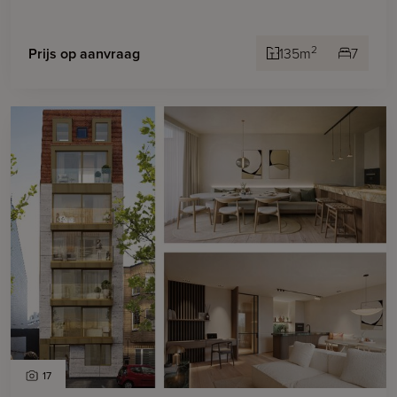
2
Prijs op aanvraag
135m
7
17