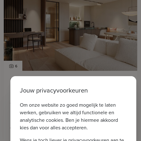
6
KNOKKE-HEIST
Pristine I 6 nieuwbouwappartementen
Jouw privacyvoorkeuren
nabij het strand, de Lippenslaan en het
Van Bunnenplein
Om onze website zo goed mogelijk te laten
werken, gebruiken we altijd functionele en
analytische cookies. Ben je hiermee akkoord
2
kies dan voor alles accepteren.
€ 1.095.000
103m
2
Wens je toch liever je privacyvoorkeuren aan te