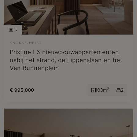
6
KNOKKE-HEIST
Pristine I 6 nieuwbouwappartementen
nabij het strand, de Lippenslaan en het
Van Bunnenplein
2
€ 995.000
103m
2