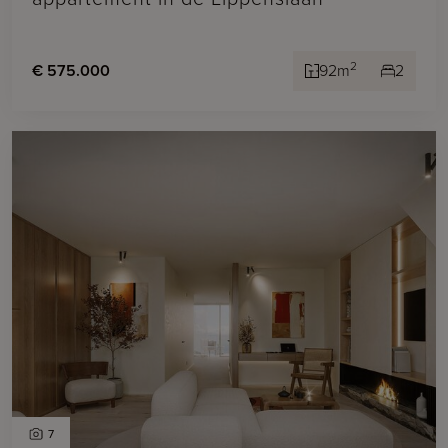
2
€ 575.000
92m
2
7