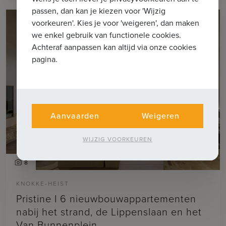
passen, dan kan je kiezen voor 'Wijzig
voorkeuren'. Kies je voor 'weigeren', dan maken
we enkel gebruik van functionele cookies.
Achteraf aanpassen kan altijd via onze cookies
pagina.
Aanvaarden
Weigeren
WIJZIG VOORKEUREN
8
KNOKKE-HEIST
Pristine I 6 nieuwbouwappartementen
nabij het strand, de Lippenslaan en het
Van Bunnenplein