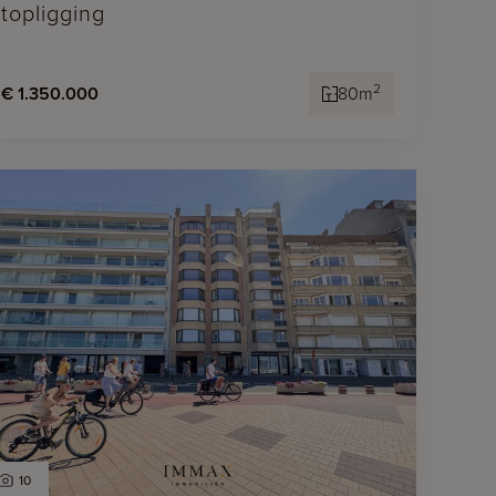
topligging
2
€ 1.350.000
80m
10