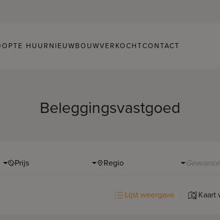
OOP
TE HUUR
NIEUWBOUW
VERKOCHT
CONTACT
Beleggingsvastgoed
Prijs
Regio
Lijst weergave
Kaart