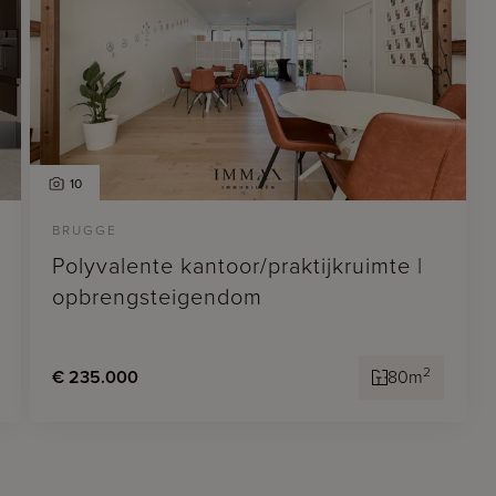
10
BRUGGE
Polyvalente kantoor/praktijkruimte |
opbrengsteigendom
2
€ 235.000
80m