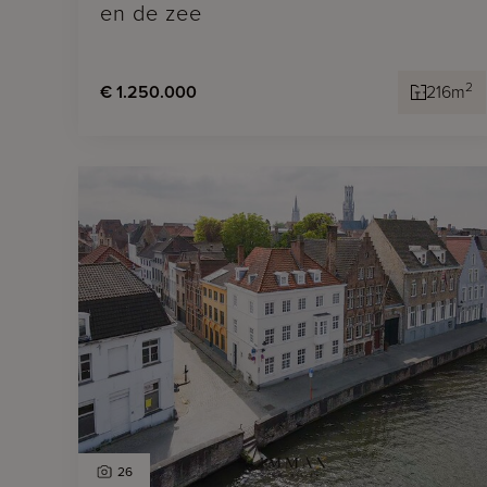
en de zee
2
€ 1.250.000
216m
26