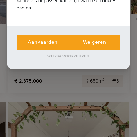
Achteraf aanpassen kan altijd via onze cookies
pagina.
6
KNOKKE-HEIST
Te renoveren villa nabij La Reserve
Aanvaarden
Weigeren
en Casino
WIJZIG VOORKEUREN
2
€ 2.375.000
650m
6