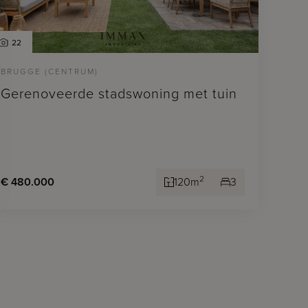
22
BRUGGE (CENTRUM)
Gerenoveerde stadswoning met tuin
2
€ 480.000
120m
3