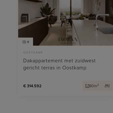
8
OOSTKAMP
Dakappartement met zuidwest
gericht terras in Oostkamp
2
€ 314.592
90m
1