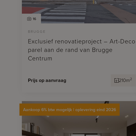
16
BRUGGE
Exclusief renovatieproject – Art-Deco
parel aan de rand van Brugge
Centrum
2
Prijs op aanvraag
210m
Aankoop 6% btw mogelijk | oplevering eind 2026