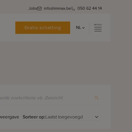
Jobs
info@immax.be
050 62 44 14
Gratis schatting
NL
Sorteer op:
 weergave