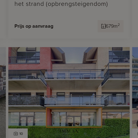
het strand (opbrengsteigendom)
2
Prijs op aanvraag
679m
10