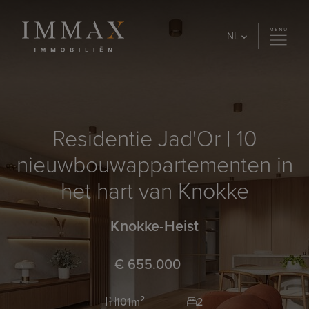
Skip to content
NL
Residentie Jad'Or | 10
nieuwbouwappartementen in
het hart van Knokke
Knokke-Heist
€ 655.000
2
101m
2