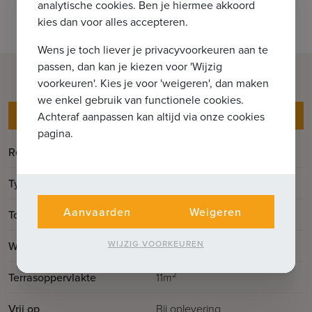
analytische cookies. Ben je hiermee akkoord
kies dan voor alles accepteren.
Wens je toch liever je privacyvoorkeuren aan te
passen, dan kan je kiezen voor 'Wijzig
voorkeuren'. Kies je voor 'weigeren', dan maken
we enkel gebruik van functionele cookies.
Gegevens
Achteraf aanpassen kan altijd via onze cookies
pagina.
Referentie
Jad'or | 38/21
Type
Appartement
Aanvaarden
Weigeren
2
Totale oppervlakte
101m
2
WIJZIG VOORKEUREN
Woonoppervlakte
90m
2
Terrasoppervlakte
11m
Vrij op
Bij oplevering