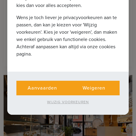
kies dan voor alles accepteren.
KNOKKE-HEIST
Mooi en breed 2-SLK appartement
Wens je toch liever je privacyvoorkeuren aan te
gelegen op een boogscheut van de zee
passen, dan kan je kiezen voor 'Wijzig
en de Lippenslaan
voorkeuren'. Kies je voor 'weigeren', dan maken
we enkel gebruik van functionele cookies.
Achteraf aanpassen kan altijd via onze cookies
2
pagina.
€ 598.000
92m
2
Aanvaarden
Weigeren
WIJZIG VOORKEUREN