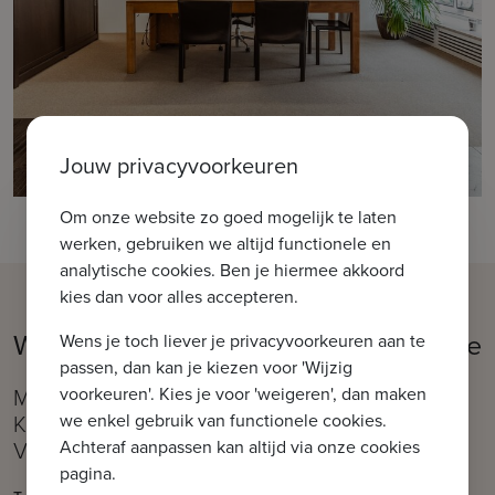
Jouw privacyvoorkeuren
Om onze website zo goed mogelijk te laten
werken, gebruiken we altijd functionele en
analytische cookies. Ben je hiermee akkoord
kies dan voor alles accepteren.
Welkom in ons kantoor IMMAX Brugge
Wens je toch liever je privacyvoorkeuren aan te
passen, dan kan je kiezen voor 'Wijzig
voorkeuren'. Kies je voor 'weigeren', dan maken
Moerkerkse Steenweg 1, 8310 Brugge (Sint-
we enkel gebruik van functionele cookies.
Kruis)
Achteraf aanpassen kan altijd via onze cookies
Vlakbij de Kruispoort
pagina.