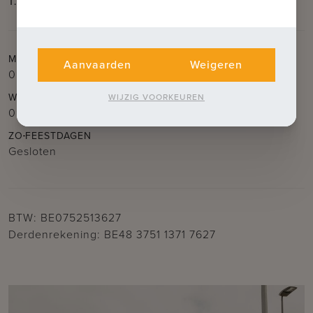
T.
050 62 44 14
E.
brugge@immax.be
MA
DI
DO
VR
Aanvaarden
Weigeren
09.30u – 12.30u
en
14.00u – 18.00u
WO
ZA
WIJZIG VOORKEUREN
09.30u – 12.30u
ZO
FEESTDAGEN
Gesloten
BTW: BE0752513627
Derdenrekening: BE48 3751 1371 7627