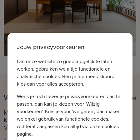
Jouw privacyvoorkeuren
Om onze website zo goed mogelijk te laten
werken, gebruiken we altijd functionele en
analytische cookies. Ben je hiermee akkoord
kies dan voor alles accepteren.
Welkom in ons kantoor IMMAX Brugge
Wens je toch liever je privacyvoorkeuren aan te
passen, dan kan je kiezen voor 'Wijzig
voorkeuren'. Kies je voor 'weigeren', dan maken
Moerkerkse Steenweg 1, 8310 Brugge (Sint-
we enkel gebruik van functionele cookies.
Kruis)
Achteraf aanpassen kan altijd via onze cookies
Vlakbij de Kruispoort
pagina.