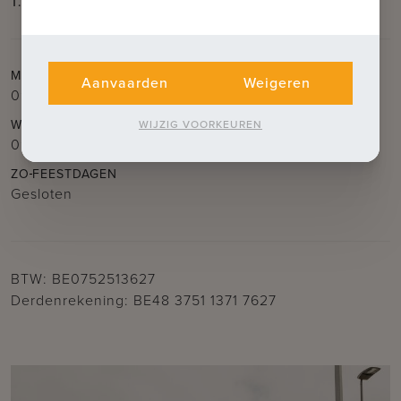
T.
050 62 44 14
E.
brugge@immax.be
MA
DI
DO
VR
Aanvaarden
Weigeren
09.30u – 12.30u
en
14.00u – 18.00u
WO
ZA
WIJZIG VOORKEUREN
09.30u – 12.30u
ZO
FEESTDAGEN
Gesloten
BTW: BE0752513627
Derdenrekening: BE48 3751 1371 7627