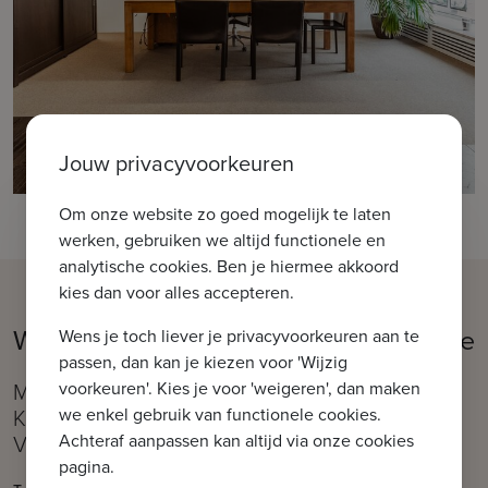
Jouw privacyvoorkeuren
Om onze website zo goed mogelijk te laten
werken, gebruiken we altijd functionele en
analytische cookies. Ben je hiermee akkoord
kies dan voor alles accepteren.
Welkom in ons kantoor IMMAX Brugge
Wens je toch liever je privacyvoorkeuren aan te
passen, dan kan je kiezen voor 'Wijzig
voorkeuren'. Kies je voor 'weigeren', dan maken
Moerkerkse Steenweg 1, 8310 Brugge (Sint-
we enkel gebruik van functionele cookies.
Kruis)
Achteraf aanpassen kan altijd via onze cookies
Vlakbij de Kruispoort
pagina.