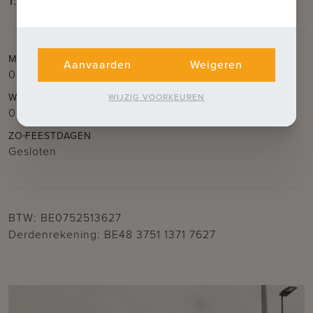
T.
050 62 44 14
E.
brugge@immax.be
MA
DI
DO
VR
Aanvaarden
Weigeren
09.30u – 12.30u
en
14.00u – 18.00u
WO
ZA
WIJZIG VOORKEUREN
09.30u – 12.30u
ZO
FEESTDAGEN
Gesloten
BTW: BE0752513627
Derdenrekening: BE48 3751 1371 7627