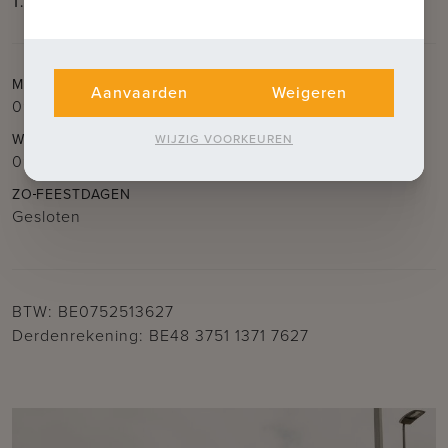
T.
050 62 44 14
E.
brugge@immax.be
MA
DI
DO
VR
Aanvaarden
Weigeren
09.30u – 12.30u
en
14.00u – 18.00u
WO
ZA
WIJZIG VOORKEUREN
09.30u – 12.30u
ZO
FEESTDAGEN
Gesloten
BTW: BE0752513627
Derdenrekening: BE48 3751 1371 7627