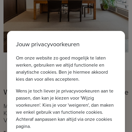
Jouw privacyvoorkeuren
Om onze website zo goed mogelijk te laten
werken, gebruiken we altijd functionele en
analytische cookies. Ben je hiermee akkoord
kies dan voor alles accepteren.
Welkom in ons kantoor IMMAX Brugge
Wens je toch liever je privacyvoorkeuren aan te
passen, dan kan je kiezen voor 'Wijzig
voorkeuren'. Kies je voor 'weigeren', dan maken
Moerkerkse Steenweg 1, 8310 Brugge (Sint-
we enkel gebruik van functionele cookies.
Kruis)
Achteraf aanpassen kan altijd via onze cookies
Vlakbij de Kruispoort
pagina.