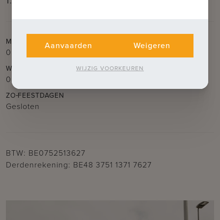
T.
050 62 44 14
E.
brugge@immax.be
MA
DI
DO
VR
Aanvaarden
Weigeren
09.30u – 12.30u
en
14.00u – 18.00u
WO
ZA
WIJZIG VOORKEUREN
09.30u – 12.30u
ZO
FEESTDAGEN
Gesloten
BTW: BE0752513627
Derdenrekening: BE48 3751 1371 7627