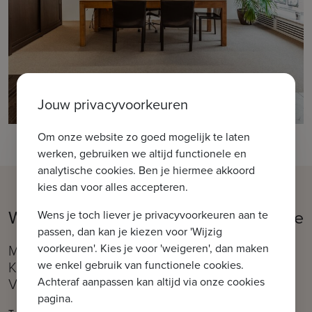
Jouw privacyvoorkeuren
Om onze website zo goed mogelijk te laten
werken, gebruiken we altijd functionele en
analytische cookies. Ben je hiermee akkoord
kies dan voor alles accepteren.
Welkom in ons kantoor IMMAX Brugge
Wens je toch liever je privacyvoorkeuren aan te
passen, dan kan je kiezen voor 'Wijzig
voorkeuren'. Kies je voor 'weigeren', dan maken
Moerkerkse Steenweg 1, 8310 Brugge (Sint-
we enkel gebruik van functionele cookies.
Kruis)
Achteraf aanpassen kan altijd via onze cookies
Vlakbij de Kruispoort
pagina.