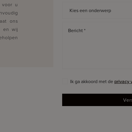
 voor u
Onderwerp *
envoudig
Laat ons
, en wij
Bericht *
geholpen
Ik ga akkoord met de
privacy
Ver