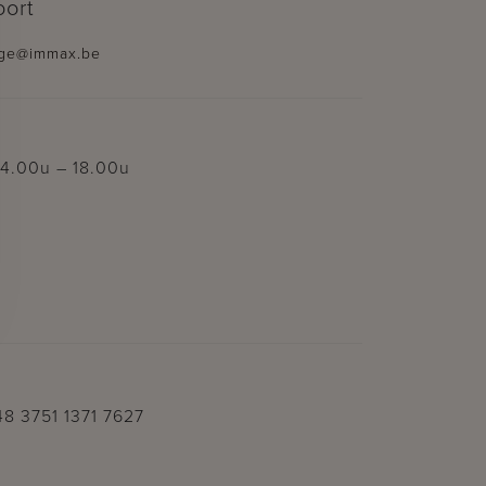
oort
ge@immax.be
14.00u – 18.00u
8 3751 1371 7627