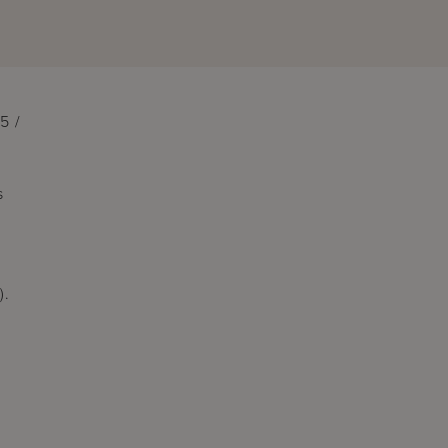
5 /
s
).