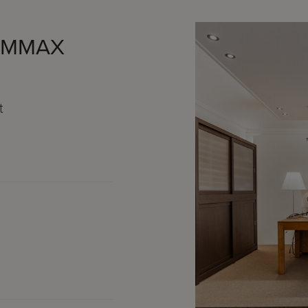
 IMMAX
t