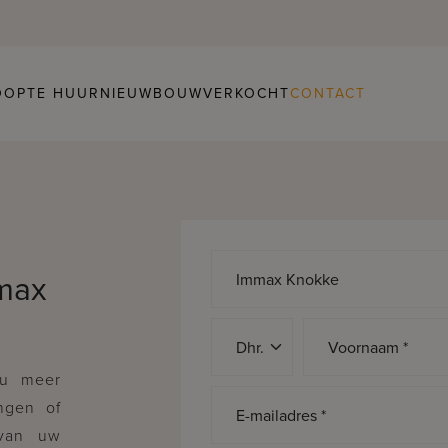
OOP
TE HUUR
NIEUWBOUW
VERKOCHT
CONTACT
mmax
Aanspreking *
Voornaam *
 u meer
ngen of
E-mailadres *
 van uw