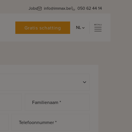
Jobs
info@immax.be
050 62 44 14
Gratis schatting
NL
Familienaam *
Telefoonnummer *