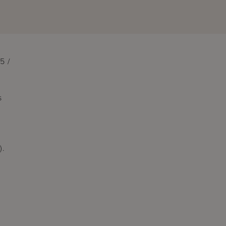
5 /
s
).