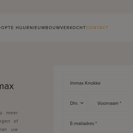
OOP
TE HUUR
NIEUWBOUW
VERKOCHT
CONTACT
mmax
Aanspreking *
Voornaam *
 u meer
ngen of
E-mailadres *
 van uw