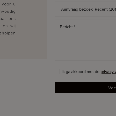
 voor u
Onderwerp *
envoudig
Laat ons
, en wij
Bericht *
geholpen
Ik ga akkoord met de
privacy
Ver