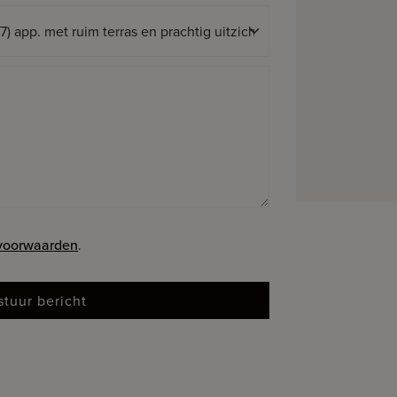
 voorwaarden
.
stuur bericht