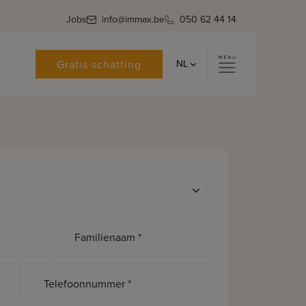
Jobs
info@immax.be
050 62 44 14
Gratis schatting
NL
Familienaam *
Telefoonnummer *