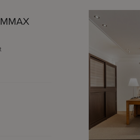
 IMMAX
t