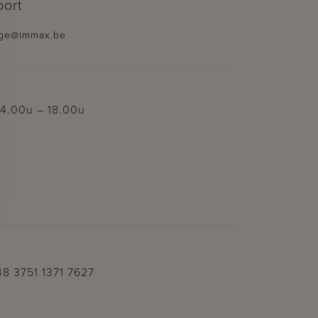
oort
ge@immax.be
14.00u – 18.00u
8 3751 1371 7627