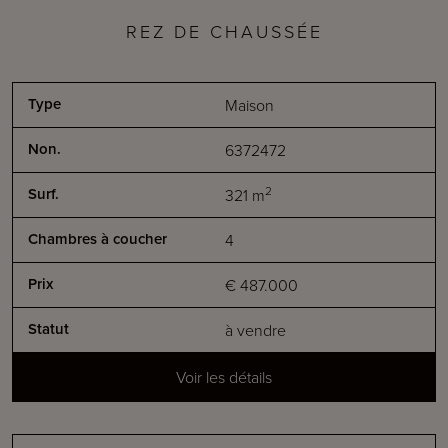
REZ DE CHAUSSÉE
Maison
6372472
2
321
m
4
€ 487.000
à vendre
Voir les détails