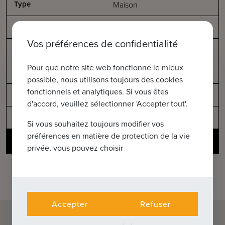
Maison
6372474
Vos préférences de confidentialité
2
299
m
Pour que notre site web fonctionne le mieux
4
possible, nous utilisons toujours des cookies
fonctionnels et analytiques. Si vous êtes
-
d'accord, veuillez sélectionner 'Accepter tout'.
Vendu
Si vous souhaitez toujours modifier vos
préférences en matière de protection de la vie
Voir les détails
privée, vous pouvez choisir
Accepter
Refuser