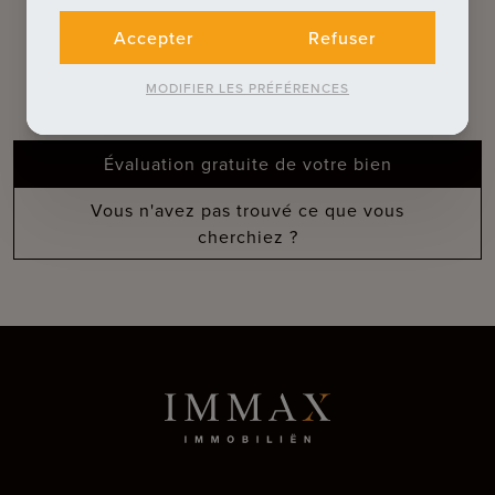
VOUS ?
Accepter
Refuser
Découvrez nos services
complémentaires
MODIFIER LES PRÉFÉRENCES
Évaluation gratuite de votre bien
Vous n'avez pas trouvé ce que vous
cherchiez ?