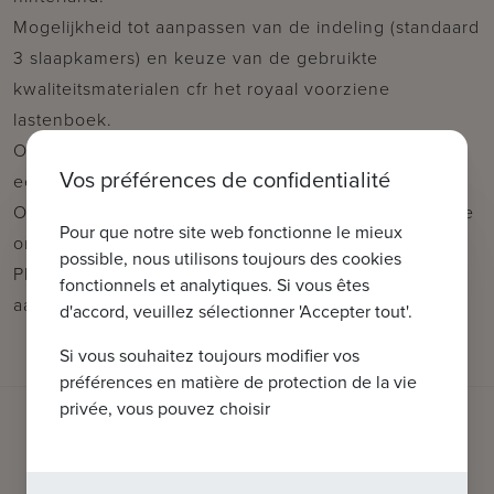
Mogelijkheid tot aanpassen van de indeling (standaard
3 slaapkamers) en keuze van de gebruikte
kwaliteitsmaterialen cfr het royaal voorziene
lastenboek.
Ondergronds berging en fietshaken inclusief per
Vos préférences de confidentialité
eenheid.
Ondergrondse garages afzonderlijk beschikbaar in de
Pour que notre site web fonctionne le mieux
ondergrondse verdiepingen in het gebouw.
possible, nous utilisons toujours des cookies
Plannen, prijzen & lastenboek zijn verkrijgbaar op
fonctionnels et analytiques. Si vous êtes
aanvraag.
d'accord, veuillez sélectionner 'Accepter tout'.
Si vous souhaitez toujours modifier vos
préférences en matière de protection de la vie
privée, vous pouvez choisir
QUE POUVONS-NOUS FAIRE POUR