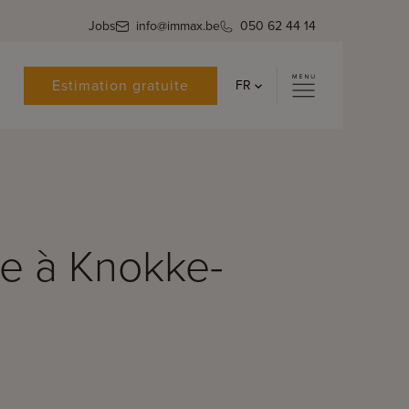
Jobs
info@immax.be
050 62 44 14
Estimation gratuite
FR
le à Knokke-