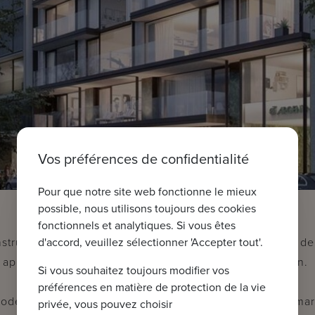
Vos préférences de confidentialité
Pour que notre site web fonctionne le mieux
possible, nous utilisons toujours des cookies
fonctionnels et analytiques. Si vous êtes
d'accord, veuillez sélectionner 'Accepter tout'.
struction "Quantum" a plusieurs atouts : Une brasserie d
appartements de luxe et 2 places de parking souterrain.
Si vous souhaitez toujours modifier vos
préférences en matière de protection de la vie
moderne est idéalement situé, parallèlement à la digue mar
privée, vous pouvez choisir