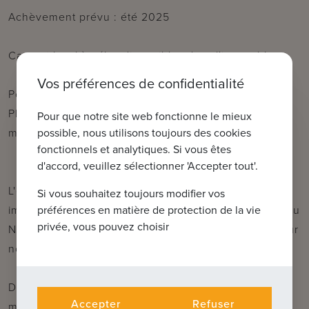
Achèvement prévu : été 2025
Cave et local à vélos disponibles dans l'immeuble.
Vos préférences de confidentialité
Possibilité d'acheter un appartement à 6% de TVA.
Places de parking disponibles dans la résidence
Pour que notre site web fonctionne le mieux
même.
possible, nous utilisons toujours des cookies
fonctionnels et analytiques. Si vous êtes
d'accord, veuillez sélectionner 'Accepter tout'.
L'emplacement, le concept de plan, la proximité
Si vous souhaitez toujours modifier vos
immédiate du centre animé de Knokke et de la mer du
préférences en matière de protection de la vie
privée, vous pouvez choisir
Nord font de ce projet un excellent investissement sur
notre côte belge.
Décidez-vous maintenant et choisissez vos propres
Accepter
Refuser
matériaux de finition !