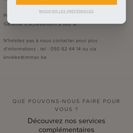
MODIFIER LES PRÉFÉRENCES
Plans et spécifications détaillées au bureau.
Garantie d'achèvement à 100 %.
N'hésitez pas à nous contacter pour plus
d'informations : tel : 050 62 44 14 ou via
knokke@immax.be
QUE POUVONS-NOUS FAIRE POUR
VOUS ?
Découvrez nos services
complémentaires