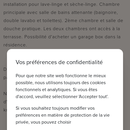
installation pour lave-linge et sèche-linge. Chambre
principale avec salle de bains attenante (baignoire,
double lavabo et toilettes). 2ème chambre et salle de
douche pratique. Les deux chambres ont accès à la
terrasse. Possibilité d'acheter un garage box dans la
résidence.
Vos préférences de confidentialité
Derniers appartements de luxe avec vues
Pour que notre site web fonctionne le mieux
panoramiques !
possible, nous utilisons toujours des cookies
fonctionnels et analytiques. Si vous êtes
N'hésitez pas à nous contacter pour plus
d'accord, veuillez sélectionner 'Accepter tout'.
d'informations : tel : 050 62 44 14 ou via
Si vous souhaitez toujours modifier vos
knokke@immax.be
préférences en matière de protection de la vie
privée, vous pouvez choisir