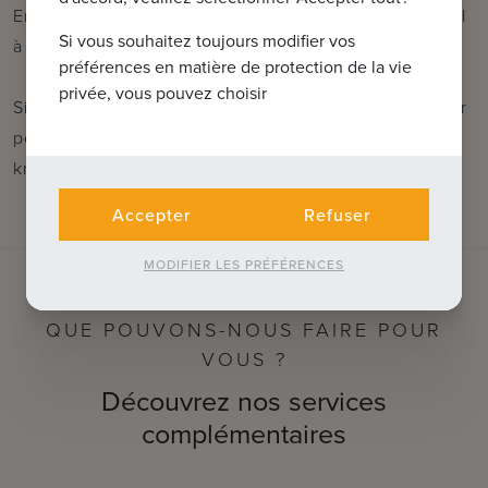
En outre, il y a également une cave privée et un local
Si vous souhaitez toujours modifier vos
à vélos commun.
préférences en matière de protection de la vie
privée, vous pouvez choisir
Si vous êtes intéressé, n'hésitez pas à nous contacter
pour une visite au tél : 050 62 44 14 ou via
knokke@immax.be.
Accepter
Refuser
MODIFIER LES PRÉFÉRENCES
QUE POUVONS-NOUS FAIRE POUR
VOUS ?
Découvrez nos services
complémentaires