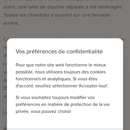
outre, une salle de douche séparée a été aménagée.
Toutes les chambres s'ouvrent sur une terrasse
arrière.
Construite avec des matériaux de haute qualité, cette
résidence fait preuve d'une finition supérieure et
Vos préférences de confidentialité
d'une attention particulière aux détails.
Les acheteurs intéressés ont la possibilité d'acquérir
Pour que notre site web fonctionne le mieux
une place de parking dans le bâtiment, ainsi qu'un
possible, nous utilisons toujours des cookies
fonctionnels et analytiques. Si vous êtes
sous-sol et un abri à vélos.
d'accord, veuillez sélectionner 'Accepter tout'.
Des plans complets et un cahier des charges détaillé
sont disponibles au bureau.
Si vous souhaitez toujours modifier vos
préférences en matière de protection de la vie
privée, vous pouvez choisir
La fin des travaux est prévue pour l'été 2025.
Avec sa construction impeccable, cette propriété est