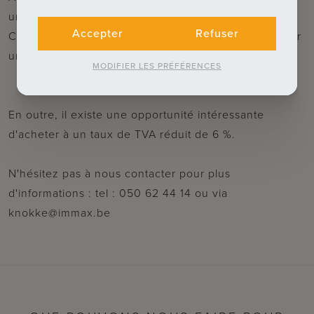
un véritable bijou !
Accepter
Refuser
Chaque appartement est chauffé individuellement par
une pompe à chaleur.
MODIFIER LES PRÉFÉRENCES
En outre, il existe une opportunité intéressante
d'acheter à un taux de TVA réduit de 6 %.
N'hésitez pas à nous contacter pour plus
d'informations : tel : 050 62 44 14 ou via
knokke@immax.be