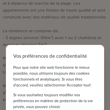
et à distance de marche de la plage. Les
appartements ont une finition de haute qualité et sont
construits avec des matériaux de qualité traditionnelle.
La résidence se compose de:
- 3 duplex (environ 100m²) avec 1 ou 2 chambres et
terrasses (environ 5m²)
Vos préférences de confidentialité
Plans et comptabilité détaillée au bureau.
Garantie d’achèvement à 100 %.
Pour que notre site web fonctionne le mieux
Livraison prévue : hiver 2023-2024.
possible, nous utilisons toujours des cookies
fonctionnels et analytiques. Si vous êtes
d'accord, veuillez sélectionner 'Accepter tout'.
N'hésiter pas de nous contacter pour plus
d'informations: tel.: 050 62 44 14 ou par
Si vous souhaitez toujours modifier vos
knokke@immax.be
préférences en matière de protection de la vie
privée, vous pouvez choisir