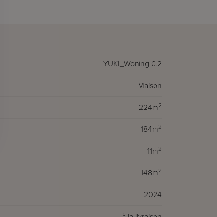
YUKI_Woning 0.2
Maison
2
224m
2
184m
2
11m
2
148m
2024
à la livraison