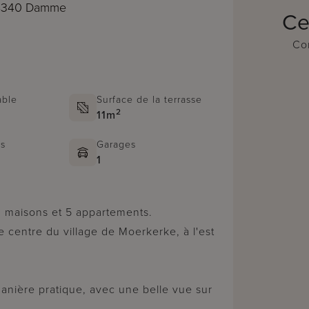
 8340 Damme
Ce
Con
able
Surface de la terrasse
2
11m
ns
Garages
1
 2 maisons et 5 appartements.
e centre du village de Moerkerke, à l'est
anière pratique, avec une belle vue sur