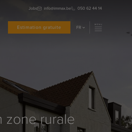
Jobs
info@immax.be
050 62 44 14
Estimation gratuite
FR
n zone rurale