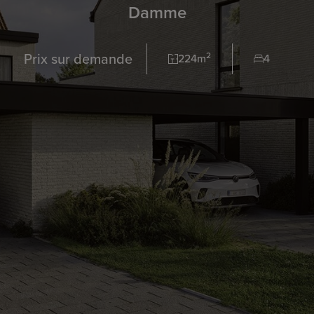
Damme
Prix sur demande
2
224m
4