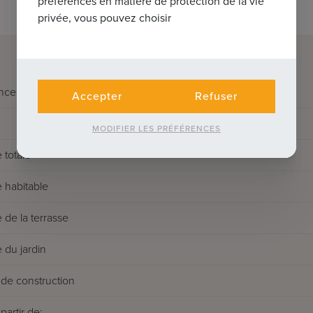
préférences en matière de protection de la vie
privée, vous pouvez choisir
nce
Accepter
Refuser
MODIFIER LES PRÉFÉRENCES
 totale
 habitable
 de la terrasse
 du jardin
de construction
partir de: