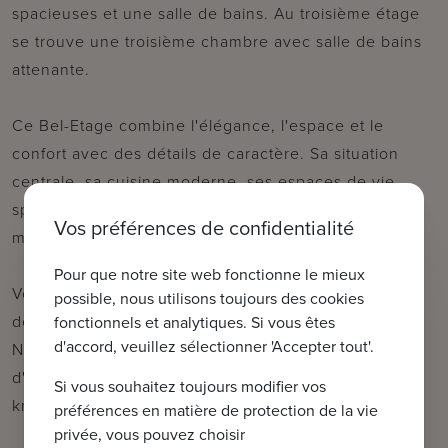
spacieuses et une salle de bains. Au troisième étage
se trouve une troisième chambre avec salle de bains
attenante.
Ce Bel-Etage combine l'élégance, l'espace et le
confort avec des détails de caractère. Sa situation
centrale, sa cuisine moderne, ses espaces de vie
spacieux et ses chambres confortables en font une
Vos préférences de confidentialité
maison idéale.
Pour que notre site web fonctionne le mieux
Votre nouvelle maison vous attend ! Contactez-nous
possible, nous utilisons toujours des cookies
dès aujourd'hui pour une visite.
fonctionnels et analytiques. Si vous êtes
d'accord, veuillez sélectionner 'Accepter tout'.
N'hésitez pas à nous contacter pour plus
d'informations : tel : 050 62 44 14 ou via
Si vous souhaitez toujours modifier vos
knokke@immax.be.
préférences en matière de protection de la vie
privée, vous pouvez choisir