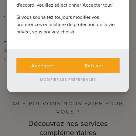
d'accord, veuillez sélectionner 'Accepter tout'.
- 4 chambres à coucher spacieuses
- Propriété parfaitement entretenue
Si vous souhaitez toujours modifier vos
- Pas d'obligation de rénovation !
préférences en matière de protection de la vie
privée, vous pouvez choisir
En bref, vivre au calme dans un bâtiment ouvert et
lumineux parfaitement entretenu, entouré d'un jardin
ensoleillé !
Accepter
Refuser
MODIFIER LES PRÉFÉRENCES
QUE POUVONS-NOUS FAIRE POUR
VOUS ?
Découvrez nos services
complémentaires