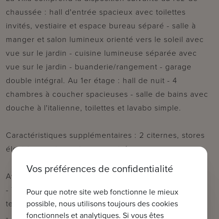
chaussée : hall d'entrée spacieux avec toilettes
invités, vestiaire et espace bureau séparé - salle à
manger et salon lumineux orienté vers le soleil avec
vue sur le jardin - cuisine lumineuse séparée avec
vue sur le jardin - buanderie/rangement - garage
double intégral. Au 1er étage : hall de nuit - 4
chambres à coucher spacieuses - salle de bains avec
douche à l'italienne, toilettes et lavabo simple.
Caractéristiques supplémentaires : 2 citernes, stores
électriques et armoires encastrées.
Vos préférences de confidentialité
Avantages :
- Terrain spacieux (738m²) avec jardin ensoleillé et 4
Pour que notre site web fonctionne le mieux
terrasses !
possible, nous utilisons toujours des cookies
fonctionnels et analytiques. Si vous êtes
- Quartier résidentiel calme