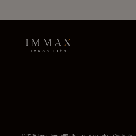
© 2026 Immax Immobiliën.
Politique des cookies
-
Charte vie p