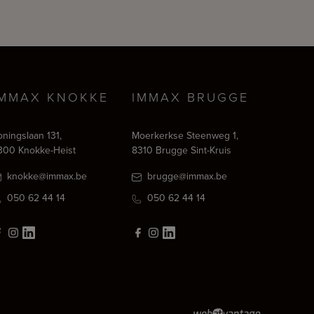
IMMAX KNOKKE
IMMAX BRUGGE
oningslaan 131,
Moerkerkse Steenweg 1,
300 Knokke-Heist
8310 Brugge Sint-Kruis
knokke@immax.be
brugge@immax.be
050 62 44 14
050 62 44 14