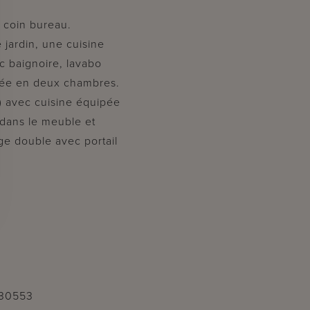
t coin bureau.
e jardin, une cuisine
ec baignoire, lavabo
isée en deux chambres.
2) avec cuisine équipée
 dans le meuble et
rage double avec portail
330553