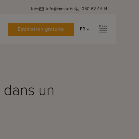
Jobs
info@immax.be
050 62 44 14
Estimation gratuite
FR
e dans un