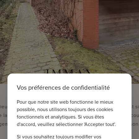
Vos préférences de confidentialité
Pour que notre site web fonctionne le mieux
cieuse avec pas moins de 335m2 d'espace habitable est si
possible, nous utilisons toujours des cookies
e la maison idéale pour les personnes qui aiment beaucou
fonctionnels et analytiques. Si vous êtes
ogement kangourou ou de cohabitation ou de combinaison t
d'accord, veuillez sélectionner 'Accepter tout'.
Si vous souhaitez toujours modifier vos