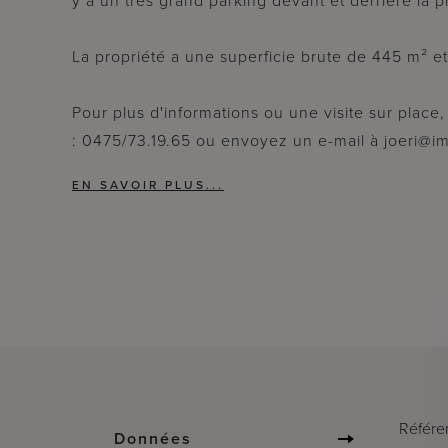
y a un très grand parking devant et derrière la pro
La propriété a une superficie brute de 445 m² et
Pour plus d'informations ou une visite sur plac
: 0475/73.19.65 ou envoyez un e-mail à joeri@i
Référe
Données