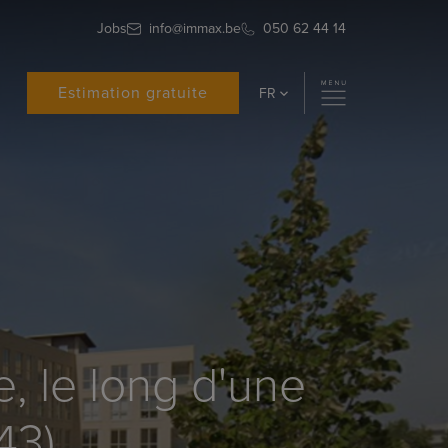
Jobs
info@immax.be
050 62 44 14
Estimation gratuite
FR
, le long d'une
43)