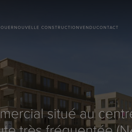
LOUER
NOUVELLE CONSTRUCTION
VENDU
CONTACT
rcial situé au centre
ute très fréquentée (N