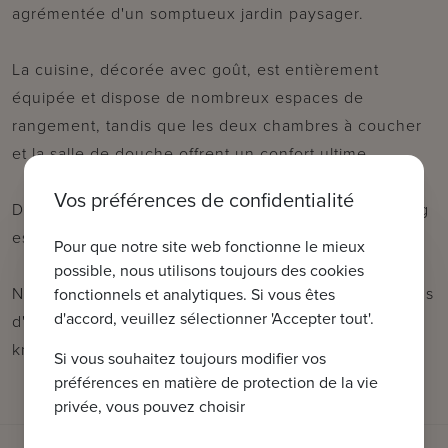
agrémentée d'un somptueux jardin paysager.
La cuisine, décorée avec goût, est entièrement
équipée et dispose de nombreux espaces de
rangement, tandis que les deux chambres à coucher
et la salle de douche offrent un confort ultime.
Vos préférences de confidentialité
De plus, la possibilité d'acquérir une place de parking
est également offerte.
Pour que notre site web fonctionne le mieux
possible, nous utilisons toujours des cookies
N'hésitez pas à nous contacter pour une visite ou plus
fonctionnels et analytiques. Si vous êtes
d'accord, veuillez sélectionner 'Accepter tout'.
d'informations : tel : 050 62 44 14 ou via
knokke@immax.be
Si vous souhaitez toujours modifier vos
préférences en matière de protection de la vie
privée, vous pouvez choisir