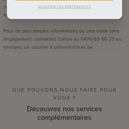
confortable et durable avec un jardin orienté au sud -
MODIFIER LES PRÉFÉRENCES
entièrement adaptée à vos souhaits.
Pour de plus amples informations ou une visite sans
engagement, contactez Céline au 0476/60 60 23 ou
envoyez un courriel à celine@immax.be
QUE POUVONS-NOUS FAIRE POUR
VOUS ?
Découvrez nos services
complémentaires