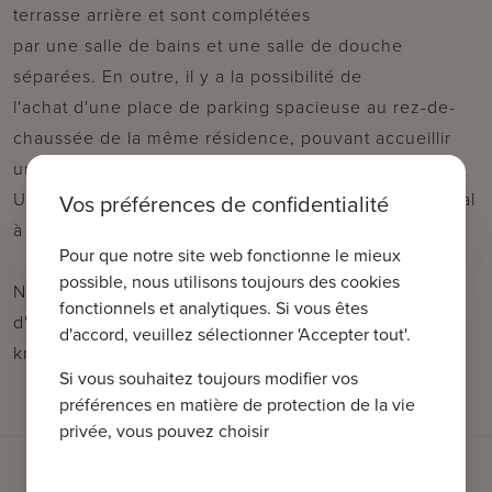
terrasse arrière et sont complétées
par une salle de bains et une salle de douche
séparées. En outre, il y a la possibilité de
l'achat d'une place de parking spacieuse au rez-de-
chaussée de la même résidence, pouvant accueillir
une grande voiture.
Un local de stockage en sous-sol est inclus et un local
Vos préférences de confidentialité
à vélos est disponible.
Pour que notre site web fonctionne le mieux
possible, nous utilisons toujours des cookies
N'hésitez pas à nous contacter pour plus
fonctionnels et analytiques. Si vous êtes
d'informations au : tel : 050 62 44 14 ou à
d'accord, veuillez sélectionner 'Accepter tout'.
knokke@immax.be
Si vous souhaitez toujours modifier vos
préférences en matière de protection de la vie
privée, vous pouvez choisir