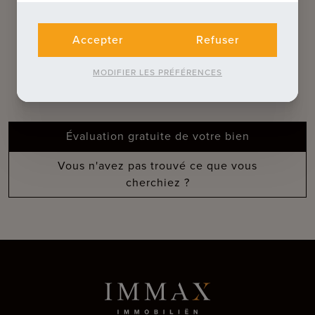
QUE POUVONS-NOUS FAIRE POUR
VOUS ?
Accepter
Refuser
Découvrez nos services
MODIFIER LES PRÉFÉRENCES
complémentaires
Évaluation gratuite de votre bien
Vous n'avez pas trouvé ce que vous
cherchiez ?