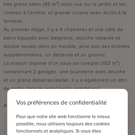
très grand salon (45 m²) avec vue sur le jardin et les
champs à l'arrière, et grande cuisine avec accès à la
terrasse.
Au premier étage, il y a 4 chambres et une salle de
bains équipée avec baignoire, douche séparée et
double lavabo dans un meuble, ainsi que des toilettes
supplémentaires, un débarras et un grenier.
La maison dispose d'un sous-sol complet (102 m²)
comprenant 2 garages, une buanderie avec douche
et un grand débarras/atelier. Il y a également un abri
de jardin dans le grand jardin orienté sud.
Vos préférences de confidentialité
Atouts :
- Prête à emménager
Pour que notre site web fonctionne le mieux
- Situation idyllique
possible, nous utilisons toujours des cookies
- Belles vues
fonctionnels et analytiques. Si vous êtes