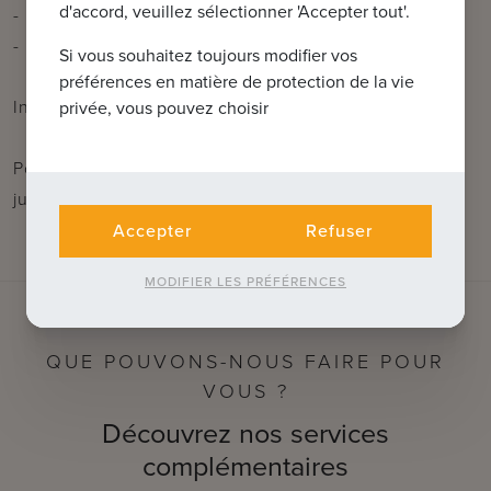
d'accord, veuillez sélectionner 'Accepter tout'.
- Économique en énergie, label EPC B
- Lumineuse et très spacieuse
Si vous souhaitez toujours modifier vos
préférences en matière de protection de la vie
Informations urbanistiques en cours de demande.
privée, vous pouvez choisir
Pour plus d'informations ou pour une visite :
jurgen@immax.be ou 0493/330553
Accepter
Refuser
MODIFIER LES PRÉFÉRENCES
QUE POUVONS-NOUS FAIRE POUR
VOUS ?
Découvrez nos services
complémentaires