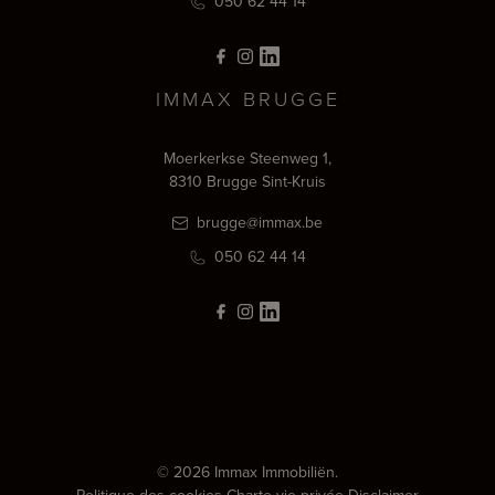
050 62 44 14
IMMAX BRUGGE
Moerkerkse Steenweg 1,
8310 Brugge Sint-Kruis
brugge@immax.be
050 62 44 14
© 2026 Immax Immobiliën.
Politique des cookies
-
Charte vie privée
-
Disclaimer