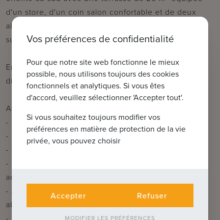
d'un store, d'un coin salon confortable et de deux
abris de jardin pour un espace de rangement
Vos préférences de confidentialité
supplémentaire.
Pour que notre site web fonctionne le mieux
Enfin, la maison est équipée de panneaux solaires et
possible, nous utilisons toujours des cookies
dispose d'un abri pour deux voitures.
fonctionnels et analytiques. Si vous êtes
d'accord, veuillez sélectionner 'Accepter tout'.
Atouts :
Si vous souhaitez toujours modifier vos
- Espaces de vie spacieux et lumineux
préférences en matière de protection de la vie
- Cuisine entièrement équipée avec îlot central
privée, vous pouvez choisir
- 3 chambres spacieuses
- Panneaux solaires pour une efficacité énergétique
accrue
- Jardin orienté sud avec terrasse, espace lounge et
Accepter
Refuser
abris de jardin
- Abri pour voitures avec double emplacement
MODIFIER LES PRÉFÉRENCES