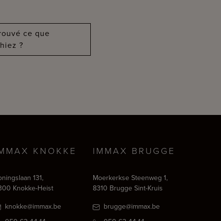
trouvé ce que
hiez ?
IMMAX KNOKKE
IMMAX BRUGGE
oningslaan 131,
Moerkerkse Steenweg 1,
300 Knokke-Heist
8310 Brugge Sint-Kruis
knokke@immax.be
brugge@immax.be