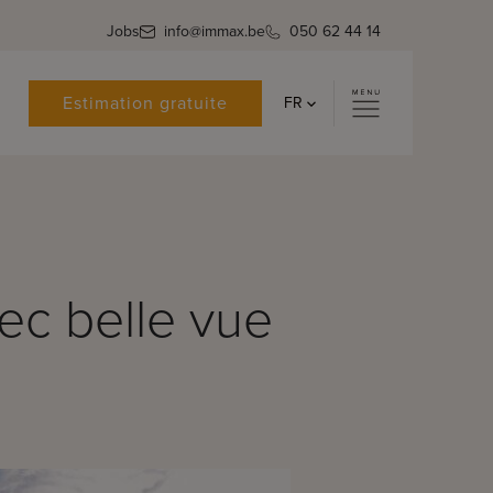
Jobs
info@immax.be
050 62 44 14
Estimation gratuite
FR
ec belle vue