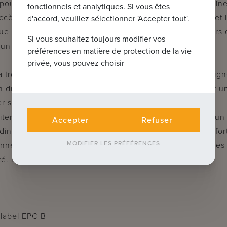
s pour invités donne accès à un salon confortable et lumi
fonctionnels et analytiques. Si vous êtes
cès à la terrasse et au jardin avec vue sur les prairies et 
d'accord, veuillez sélectionner 'Accepter tout'.
que est entièrement équipée d'appareils électroménagers 
Si vous souhaitez toujours modifier vos
 un débarras et un accès au garage.
préférences en matière de protection de la vie
privée, vous pouvez choisir
 a trois chambres à coucher, une salle de bains avec baig
n dressing pratique. Le deuxième étage, accessible par un 
r supplémentaire spacieuse.
fiterez d'un jardin ensoleillé avec une grande terrasse, un
Accepter
Refuser
jardin de devant. Cette maison allie calme, espace et conf
MODIFIER LES PRÉFÉRENCES
el. C'est un foyer idéal pour les familles ou les couples
té. Menuiserie rénovée en 2016.
 label EPC B