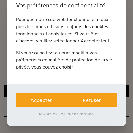
Vos préférences de confidentialité
Pour que notre site web fonctionne le mieux
possible, nous utilisons toujours des cookies
fonctionnels et analytiques. Si vous êtes
QUE POUVONS-NOUS FAIRE POUR
d'accord, veuillez sélectionner 'Accepter tout'.
VOUS ?
Si vous souhaitez toujours modifier vos
Découvrez nos services
préférences en matière de protection de la vie
complémentaires
privée, vous pouvez choisir
Évaluation gratuite de votre bien
Accepter
Refuser
Vous n'avez pas trouvé ce que vous
cherchiez ?
MODIFIER LES PRÉFÉRENCES