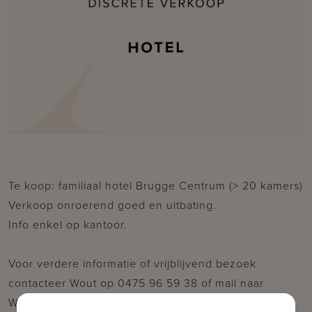
Te koop: familiaal hotel Brugge Centrum (> 20 kamers)
Verkoop onroerend goed en uitbating.
Info enkel op kantoor.
Voor verdere informatie of vrijblijvend bezoek
contacteer Wout op 0475 96 59 38 of mail naar
Wout@immax.be.