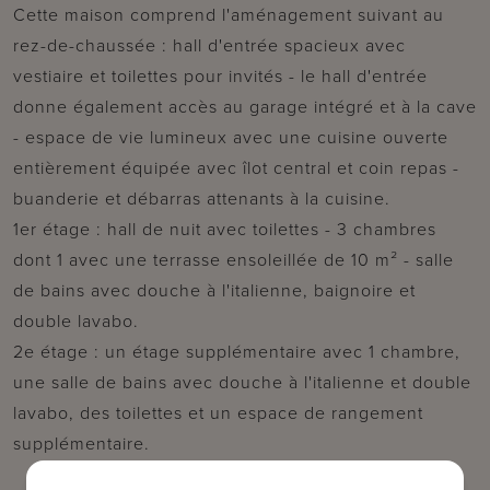
Cette maison comprend l'aménagement suivant au
rez-de-chaussée : hall d'entrée spacieux avec
vestiaire et toilettes pour invités - le hall d'entrée
donne également accès au garage intégré et à la cave
- espace de vie lumineux avec une cuisine ouverte
entièrement équipée avec îlot central et coin repas -
buanderie et débarras attenants à la cuisine.
1er étage : hall de nuit avec toilettes - 3 chambres
dont 1 avec une terrasse ensoleillée de 10 m² - salle
de bains avec douche à l'italienne, baignoire et
double lavabo.
2e étage : un étage supplémentaire avec 1 chambre,
une salle de bains avec douche à l'italienne et double
lavabo, des toilettes et un espace de rangement
supplémentaire.