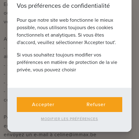
Enfin, cette maison dispose d'un jardin orienté sud-
Vos préférences de confidentialité
ouest avec terrasse et une vue magnifique sur la
Pour que notre site web fonctionne le mieux
verdure.
possible, nous utilisons toujours des cookies
fonctionnels et analytiques. Si vous êtes
Atouts :
d'accord, veuillez sélectionner 'Accepter tout'.
- économe en énergie grâce à une pompe à chaleur
Si vous souhaitez toujours modifier vos
air-eau
préférences en matière de protection de la vie
- 4 chambres à coucher et 2 salles de bains
privée, vous pouvez choisir
- garage intérieur et cave souterraine
- jardin orienté sud-ouest avec vue sur la verdure
- étage supplémentaire séparé avec chambre à
coucher, salle de bains, toilettes et débarras
Accepter
Refuser
Pour plus d'informations ou une visite sans
MODIFIER LES PRÉFÉRENCES
engagement, contactez Céline au 0476/60 60 23 ou
envoyez un e-mail à celine@immax.be