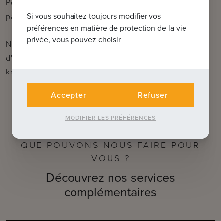
Possibilité d'acheter/louer une place de
Si vous souhaitez toujours modifier vos
parking/garage dans les environs !
préférences en matière de protection de la vie
privée, vous pouvez choisir
N'hésitez pas à nous contacter pour plus
d'informations : tél. : 050 62 44 14 ou via
knokke@immax.be
Accepter
Refuser
MODIFIER LES PRÉFÉRENCES
QUE POUVONS-NOUS FAIRE POUR
VOUS ?
Découvrez nos services
complémentaires