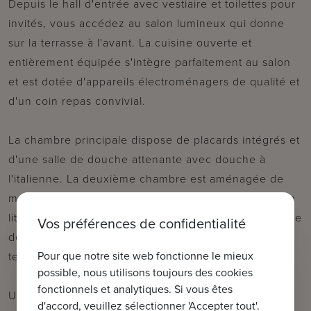
Depuis le hall d'entrée avec vestiaire et toilettes pour
invités, vous accédez au salon lumineux qui donne
sur la terrasse à l'avant. La cuisine ouverte et
entièrement équipée s'intègre parfaitement au salon
et est dotée d'appareils électroménagers de qualité et
d'un coin repas convivial.
La chambre principale dispose de placards intégrés et
d'une salle de douche attenante avec douche à
l'italienne. La deuxième chambre est aménagée de
manière pratique avec des placards sur mesure et un
lit (superposé) intégré, également avec sa propre salle
Vos préférences de confidentialité
de douche. Les deux chambres donnent accès à la
Pour que notre site web fonctionne le mieux
terrasse arrière, située au calme.
possible, nous utilisons toujours des cookies
fonctionnels et analytiques. Si vous êtes
Un débarras privé au sous-sol est inclus.
d'accord, veuillez sélectionner 'Accepter tout'.