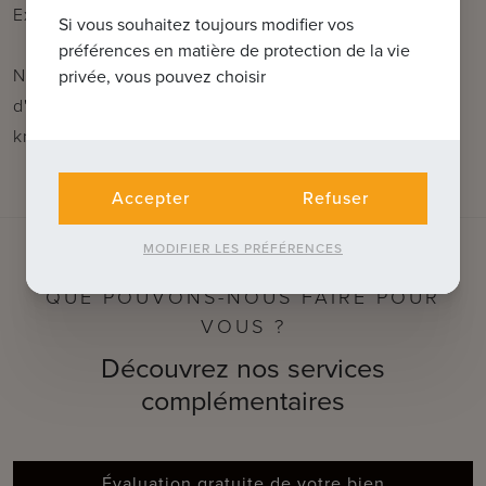
Extrait urbanistique en cours de demande.
Si vous souhaitez toujours modifier vos
préférences en matière de protection de la vie
N'hésitez pas à nous contacter pour plus
privée, vous pouvez choisir
d'informations : tél. : 050 62 44 14 ou via
knokke@immax.be
Accepter
Refuser
MODIFIER LES PRÉFÉRENCES
QUE POUVONS-NOUS FAIRE POUR
VOUS ?
Découvrez nos services
complémentaires
Évaluation gratuite de votre bien