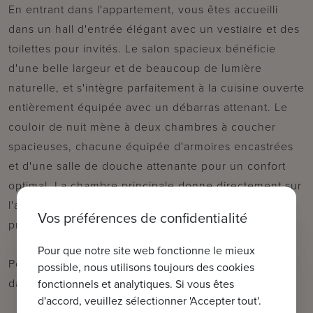
En entrant dans l'appartement, vous êtes accueilli
dans un hall d'entrée élégant avec un vestiaire et des
toilettes pour invités. Le salon spacieux bénéficie
d'une belle largeur et de beaucoup de lumière
naturelle, et s'intègre parfaitement à la cuisine ouverte
entièrement équipée avec un débarras attenant. Le
couloir de nuit mène à deux chambres à coucher
spacieuses, chacune équipée d'armoires encastrées
et d'une salle de douche attenante pour un confort
optimal. La chambre principale donne directement sur
l'agréable terrasse arrière, un endroit idéal pour
Vos préférences de confidentialité
profiter du calme.
Pour que notre site web fonctionne le mieux
Possibilité d'acheter une place de parking/garage
possible, nous utilisons toujours des cookies
dans les environs immédiats !
fonctionnels et analytiques. Si vous êtes
d'accord, veuillez sélectionner 'Accepter tout'.