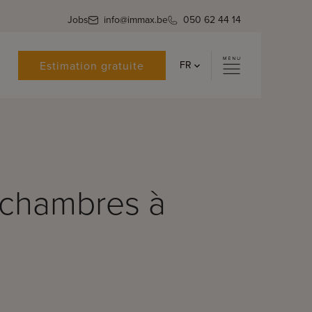
Jobs
info@immax.be
050 62 44 14
Estimation gratuite
FR
 chambres à