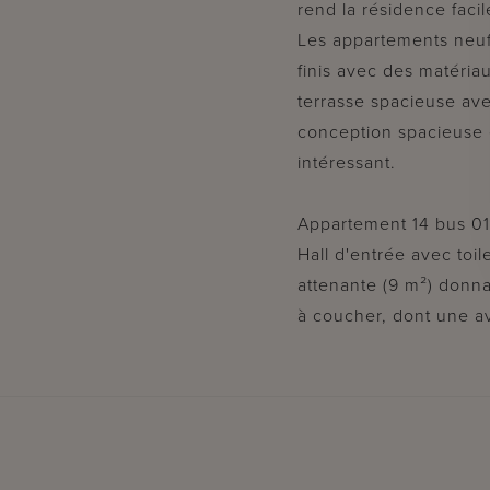
rend la résidence faci
Les appartements neuf
finis avec des matéri
terrasse spacieuse avec
conception spacieuse 
intéressant.
Appartement 14 bus 01
Hall d'entrée avec toil
attenante (9 m²) donna
à coucher, dont une a