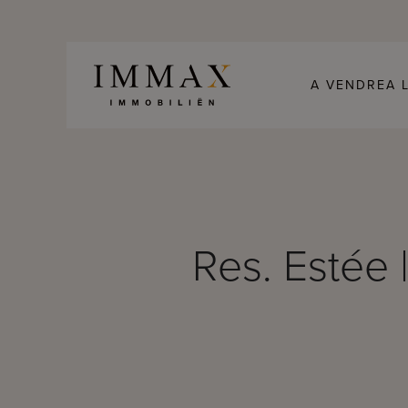
Skip to content
A VENDRE
A 
Res. Estée