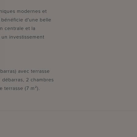
hniques modernes et
bénéficie d'une belle
n centrale et la
à un investissement
ébarras) avec terrasse
e, débarras, 2 chambres
 terrasse (7 m²).