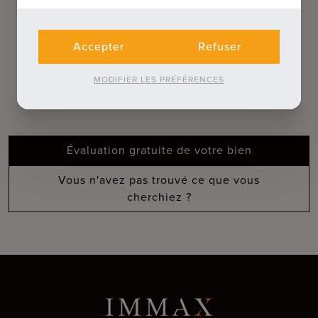
QUE POUVONS-NOUS FAIRE POUR
VOUS ?
Accepter
Refuser
Découvrez nos services
MODIFIER LES PRÉFÉRENCES
complémentaires
Évaluation gratuite de votre bien
Vous n'avez pas trouvé ce que vous
cherchiez ?