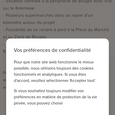
- Situation centrale à la périphérie de Bruges avec vue
sur le Kolenkaai
- Plusieurs supermarchés dans un rayon d'un
kilomètre autour du projet
- Possibilité de se rendre à pied à la Place du Marché
et au Zand de Bruges
- Promenades à pied et à vélo dans les environs de
Vos préférences de confidentialité
Bruges
- Fitness et piscine à moins de 1 km
Pour que notre site web fonctionne le mieux
possible, nous utilisons toujours des cookies
Pour de plus amples informations ou une visite sans
fonctionnels et analytiques. Si vous êtes
engagement, contactez Wout au 0475 96 59 38 ou
d'accord, veuillez sélectionner 'Accepter tout'.
envoyez un e-mail à wout@immax.be.
Si vous souhaitez toujours modifier vos
préférences en matière de protection de la vie
privée, vous pouvez choisir