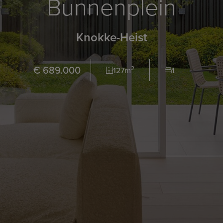
Bunnenplein
Knokke-Heist
€ 689.000
2
127m
1