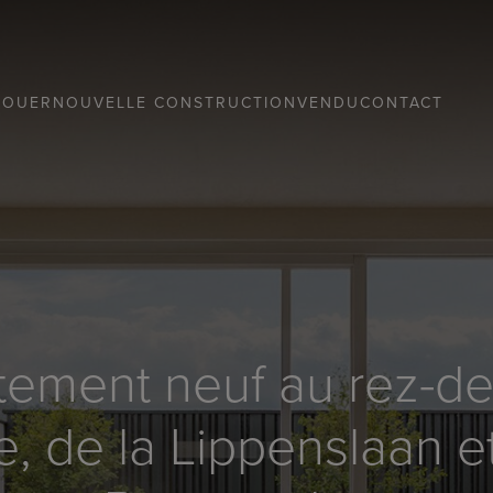
LOUER
NOUVELLE CONSTRUCTION
VENDU
CONTACT
artement neuf au rez-d
e, de la Lippenslaan e