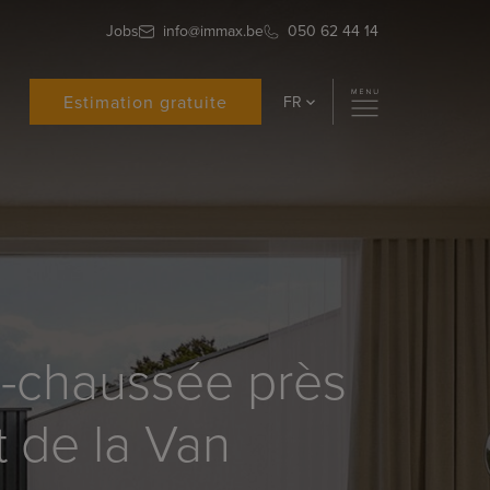
Jobs
info@immax.be
050 62 44 14
Estimation gratuite
FR
e-chaussée près
t de la Van