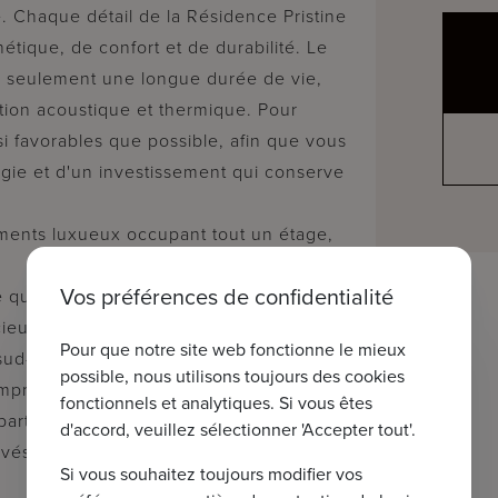
. Chaque détail de la Résidence Pristine
tique, de confort et de durabilité. Le
on seulement une longue durée de vie,
tion acoustique et thermique. Pour
i favorables que possible, afin que vous
gie et d'un investissement qui conserve
ments luxueux occupant tout un étage,
Vos préférences de confidentialité
ui garantit une intimité exceptionnelle
cieux disposent de deux à trois
Pour que notre site web fonctionne le mieux
 sud-ouest avec beaucoup de lumière
possible, nous utilisons toujours des cookies
omprend une chambre, un bureau et
fonctionnels et analytiques. Si vous êtes
ppartement est équipé d'une pompe à
d'accord, veuillez sélectionner 'Accepter tout'.
ivés et un local à vélos commun sont
Si vous souhaitez toujours modifier vos