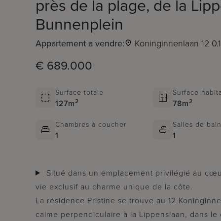
près de la plage, de la Lip
Bunnenplein
Appartement a vendre:
Koninginnenlaan 12 0.
€ 689.000
Surface totale
Surface habit
2
2
127m
78m
Chambres à coucher
Salles de bai
1
1
Situé dans un emplacement privilégié au cœur de Knokke, ce projet allie un cadre de
vie exclusif au charme unique de la côte.
La résidence Pristine se trouve au 12 Koninginn
calme perpendiculaire à la Lippenslaan, dans le