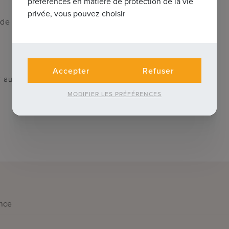
préférences en matière de protection de la vie
privée, vous pouvez choisir
de choix.
Accepter
Refuser
r au 050 62 44 14 ou par e-mail à
MODIFIER LES PRÉFÉRENCES
nce