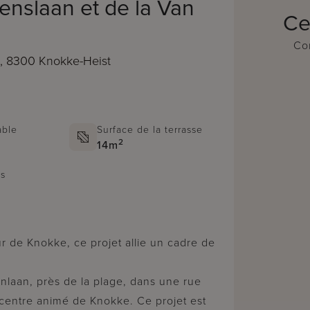
penslaan et de la Van
Ce
Con
1, 8300 Knokke-Heist
able
Surface de la terrasse
2
14m
ns
enlaan, près de la plage, dans une rue
 centre animé de Knokke. Ce projet est