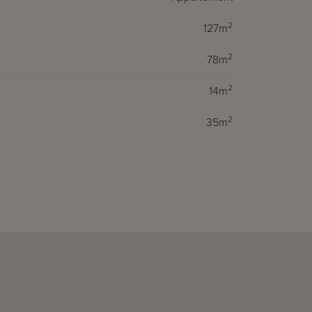
2
127m
2
78m
2
14m
2
35m