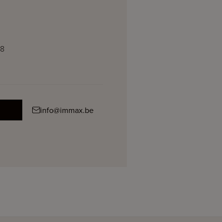
38
info@immax.be