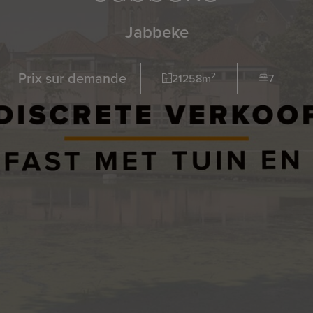
Jabbeke
Prix sur demande
2
21258m
7