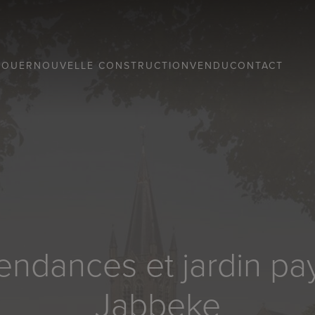
LOUER
NOUVELLE CONSTRUCTION
VENDU
CONTACT
ndances et jardin pay
Jabbeke