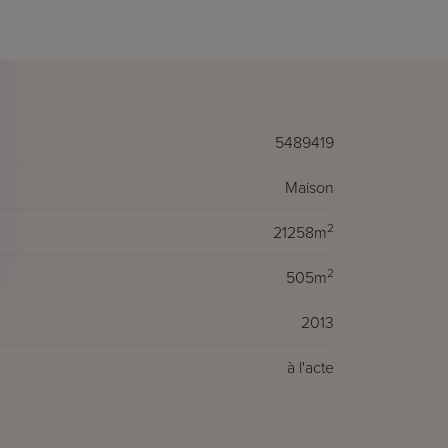
5489419
Maison
2
21258m
2
505m
2013
à l'acte