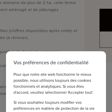
e domaine de plus de 2 ha, cette ferme
ement aménagé et de pâturages
s (chiffres disponibles après visite) et
es (à rénover).
cquisition du fonds de commerce.
Vos préférences de confidentialité
rural avec dépendances lors d'une visite
Pour que notre site web fonctionne le mieux
possible, nous utilisons toujours des cookies
fonctionnels et analytiques. Si vous êtes
 sans engagement, contactez Wout au
d'accord, veuillez sélectionner 'Accepter tout'.
@immax.be.
Si vous souhaitez toujours modifier vos
préférences en matière de protection de la vie