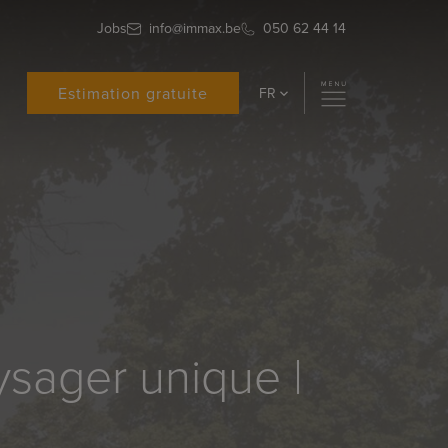
Jobs
info@immax.be
050 62 44 14
Estimation gratuite
FR
sager unique |