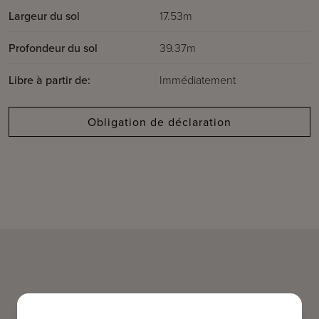
Largeur du sol
17.53m
Profondeur du sol
39.37m
Libre à partir de:
Immédiatement
Obligation de déclaration